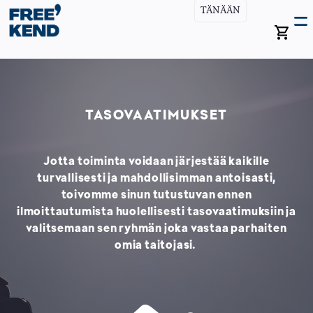
Hyppää
TÄNÄÄN
Open
Fr
pääsisältöön
search
Avaa
bar
vali
Ma
Me
TASOVAATIMUKSET
Jotta toiminta voidaan järjestää kaikille
turvallisesti ja mahdollisimman antoisasti,
toivomme sinun tutustuvan ennen
ilmoittautumista huolellisesti tasovaatimuksiin ja
valitsemaan sen ryhmän joka vastaa parhaiten
omia taitojasi.